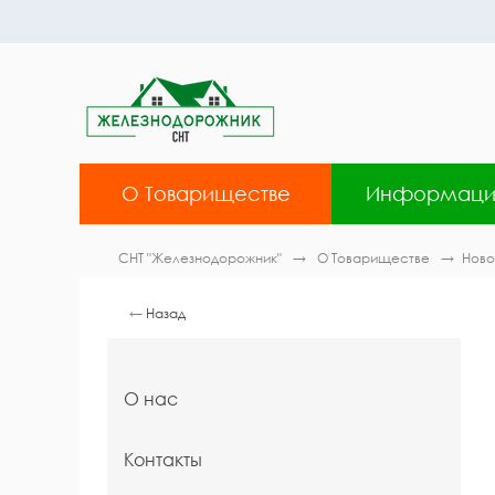
О Товариществе
Информаци
СНТ "Железнодорожник"
О Товариществе
Ново
←
Назад
О нас
Контакты